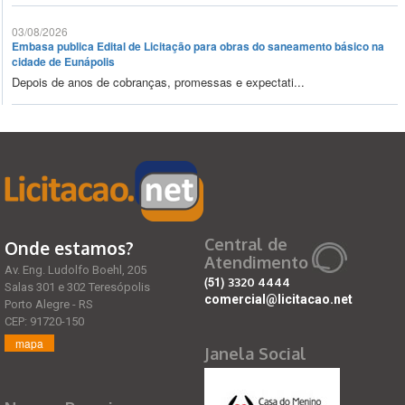
03/08/2026
Embasa publica Edital de Licitação para obras do saneamento básico na
cidade de Eunápolis
Depois de anos de cobranças, promessas e expectati...
Central de
Onde estamos?
Atendimento
Av. Eng. Ludolfo Boehl, 205
(51)
3320 4444
Salas 301 e 302 Teresópolis
comercial@licitacao.net
Porto Alegre - RS
CEP: 91720-150
mapa
Janela Social