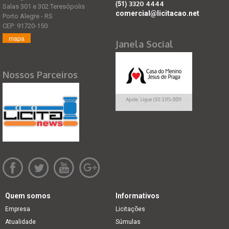
(51)
3320 4444
Salas 301 e 302 Teresópolis
comercial@licitacao.net
Porto Alegre - RS
CEP: 91720-150
mapa
Janela Social
Nossos Parceiros
Quem somos
Informativos
Empresa
Licitações
Atualidade
Súmulas