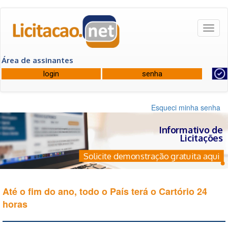
Toggl
naviga
Área de assinantes
Esqueci minha senha
Informativo de
Licitações
Solicite demonstração gratuita aqui
Até o fim do ano, todo o País terá o Cartório 24
horas