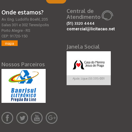
Central de
Onde estamos?
Atendimento
Av. Eng. Ludolfo Boehl, 205
(51)
3320 4444
Salas 301 e 302 Teresópolis
comercial@licitacao.net
Porto Alegre - RS
CEP: 91720-150
mapa
Janela Social
Nossos Parceiros