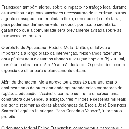
Franciscon também alertou sobre o impacto no tráfego local durante
os trabalhos. "Algumas atividades necessitarão de interdição, outras
a gente consegue manter ainda o fluxo, nem que seja meia faixa,
para podermos dar andamento na obra", pontuou o secretário,
garantindo que a comunidade será previamente avisada sobre as
mudanças no trânsito.
O prefeito de Apucarana, Rodolfo Mota (União), enfatizou a
importância a longo prazo da intervenção. "Nós vamos fazer uma
obra pública aqui e estamos abrindo a licitação hoje em R$ 700 mil,
mas é uma obra para 15 a 20 anos", declarou. O gestor destacou a
urgência de olhar para o planejamento urbano.
Além da drenagem, Mota aproveitou a ocasião para anunciar o
destravamento de outra demanda aguardada pelos moradores da
região: a educação. "Assinei o contrato com uma empresa, uma
construtora que venceu a licitação, três milhões e sessenta mil reais
pra gente retomar as obras abandonadas da Escola José Domingos
Scarpelini aqui no Interlagos, Rosa Casarin e Veneza", informou o
prefeito.
O deputado federal Felipe Francischini comemorou a parceria que