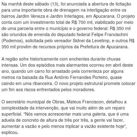
Na manhã deste sábado (13), foi anunciada a abertura de licitação
para uma importante obra de drenagem na interligação entre os
bairros Jardim Veneza e Jardim Interlagos, em Apucarana. O projeto
conta com um investimento total de R$ 700 mil, viabilizado por meio
de uma parceria entre o município e o governo federal: R$ 350 mil
são oriundos de emenda do deputado federal Felipe Francischini
(Podemos), solicitada pelo vereador Sidnei da Levelimp, e outros R$
350 mil provêm de recursos próprios da Prefeitura de Apucarana.
A região sofre historicamente com enchentes durante chuvas
intensas. Um dos episódios mais alarmantes ocorreu em abril deste
ano, quando um carro foi arrastado pela correnteza por alguns
metros na baixada da Rua Antônio Fernandes Porteiro, quase
caindo em uma ribanceira. O novo projeto estrutural promete colocar
um fim aos riscos enfrentados pelos moradores.
O secretário municipal de Obras, Mateus Franciscon, detalhou a
complexidade da intervenção, que vai muito além de um reparo
superficial. "Nós vamos acrescentar mais uma galeria, que é uma
aduela de concreto de altura de três por três, a gente vai fazer,
aumentar a vazão e pelo menos triplicar a vazão existente hoje",
explicou.