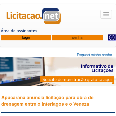
Toggl
naviga
Área de assinantes
Esqueci minha senha
Informativo de
Licitações
Solicite demonstração gratuita aqui
Apucarana anuncia licitação para obra de
drenagem entre o Interlagos e o Veneza