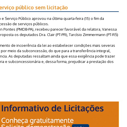
rviço público sem licitação
e Serviço Público aprovou na última quarta-feira (15) o fim da
ncessão de serviços públicos.
n Pontes (PMDB-PA), recebeu parecer favorável da relatora, Vanessa
proposta os deputados Dra. Clair (PT-PR), Tarcísio Zimmermann (PT-RS)
mento de incoerência da lei ao estabelecer condições mais severas
, por meio da subconcessão, do que para a transferência integral,
ncia. As deputadas ressaltam ainda que essa exigência pode trazer
ria e subconcessionária e, dessa forma, prejudicar a prestação dos