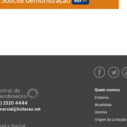
ntral de
Quem somos
endimento
Empresa
1)
3320 4444
Atualidade
mercial@licitacao.net
História
Origem da Licitação
nela Social