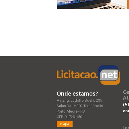
Ce
Onde estamos?
At
Av. Eng. Ludolfo Boehl, 205
(5
Salas 301 e 302 Teresópolis
co
Porto Alegre - RS
CEP: 91720-150
mapa
Ja