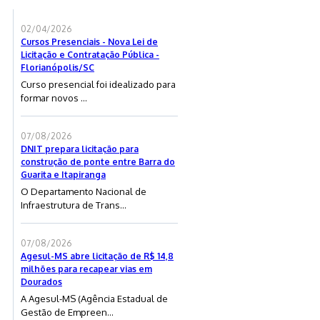
02/04/2026
Cursos Presenciais - Nova Lei de
Licitação e Contratação Pública -
Florianópolis/SC
Curso presencial foi idealizado para
formar novos ...
07/08/2026
DNIT prepara licitação para
construção de ponte entre Barra do
Guarita e Itapiranga
O Departamento Nacional de
Infraestrutura de Trans...
07/08/2026
Agesul-MS abre licitação de R$ 14,8
milhões para recapear vias em
Dourados
A Agesul-MS (Agência Estadual de
Gestão de Empreen...