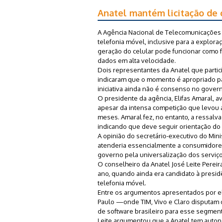
Anatel mantém licitação de 
A Agência Nacional de Telecomunicações (
telefonia móvel, inclusive para a explor
geração do celular pode funcionar como f
dados em alta velocidade.
Dois representantes da Anatel que partic
indicaram que o momento é apropriado pa
iniciativa ainda não é consenso no gover
O presidente da agência, Elifas Amaral, a
apesar da intensa competição que levou 
meses. Amaral fez, no entanto, a ressalva
indicando que deve seguir orientação do
A opinião do secretário-executivo do Mini
atenderia essencialmente a consumidores 
governo pela universalização dos serviço
O conselheiro da Anatel José Leite Pereir
ano, quando ainda era candidato à presid
telefonia móvel.
Entre os argumentos apresentados por el
Paulo —onde TIM, Vivo e Claro disputam
de software brasileiro para esse segmen
Leite argumentou que a Anatel tem autonom