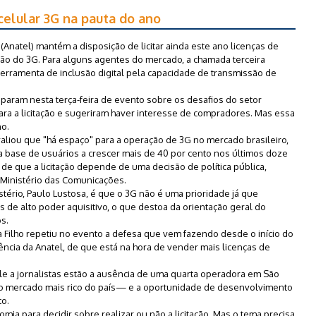
celular 3G na pauta do ano
Anatel) mantém a disposição de licitar ainda este ano licenças de
ação do 3G. Para alguns agentes do mercado, a chamada terceira
erramenta de inclusão digital pela capacidade de transmissão de
iparam nesta terça-feira de evento sobre os desafios do setor
ra a licitação e sugeriram haver interesse de compradores. Mas essa
no.
valiou que "há espaço" para a operação de 3G no mercado brasileiro,
a base de usuários a crescer mais de 40 por cento nos últimos doze
 de que a licitação depende de uma decisão de política pública,
 Ministério das Comunicações.
stério, Paulo Lustosa, é que o 3G não é uma prioridade já que
de alto poder aquisitivo, o que destoa da orientação geral do
s.
a Filho repetiu no evento a defesa que vem fazendo desde o início do
ência da Anatel, de que está na hora de vender mais licenças de
e a jornalistas estão a ausência de uma quarta operadora em São
 o mercado mais rico do país— e a oportunidade de desenvolvimento
to.
ia para decidir sobre realizar ou não a licitação. Mas o tema precisa