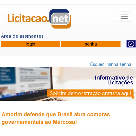
Toggl
naviga
Área de assinantes
Esqueci minha senha
Informativo de
Licitações
Solicite demonstração gratuita aqui
Amorim defende que Brasil abra compras
governamentais ao Mercosul