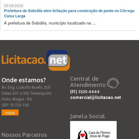
05/08/2026
Prefeitura de Sobrália abre licitação para construção de ponte no Córrego
Caixa Larga
A prefeitura de Sobrália, município localizado na ...
Central de
Onde estamos?
Atendimento
Av. Eng. Ludolfo Boehl, 205
(51)
3320 4444
Salas 301 e 302 Teresópolis
comercial@licitacao.net
Porto Alegre - RS
CEP: 91720-150
mapa
Janela Social
Nossos Parceiros