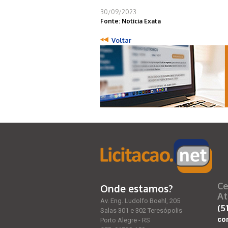
30/09/2023
Fonte: Noticia Exata
Voltar
Ce
Onde estamos?
At
Av. Eng. Ludolfo Boehl, 205
(5
Salas 301 e 302 Teresópolis
co
Porto Alegre - RS