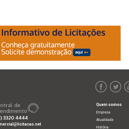
ntral de
Quem somos
endimento
Empresa
1)
3320 4444
Atualidade
mercial@licitacao.net
História