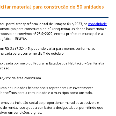
 licitar material para construção de 50 unidades
seu portal transparência, edital de licitação 057/2023, na
modalidade
 construção para construção de 50 (cinquenta) unidades habitacionais
roposta de convênio nº 2319/2022, entre a prefeitura municipal e a
ogística – SINFRA.
o em R$ 3.287.324,45, podendo variar para menos conforme as
marcada para ocorrer no dia 11 de outubro.
bilizada por meio do Programa Estadual de Habitação – Ser Família
Grosso.
42,71m² de área construída.
rução de unidades habitacionais representa um investimento
benefícios para a comunidade e o município como um todo.
romove a inclusão social ao proporcionar moradias acessíveis e
as de renda. Isso ajuda a combater a desigualdade, permitindo que
viver em condições dignas.