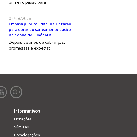
primeiro passo para...
03/08/2026
Embasa publica Edital de Licitação
para obras do saneamento básico
na cidade de Eunápolis
Depois de anos de cobranças,
promessas e expectati...
Informativos
Licitações
Súmulas
Homologações