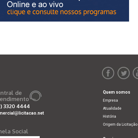
ntral de
Quem somos
endimento
Empresa
1)
3320 4444
Atualidade
mercial@licitacao.net
História
Origem da Licitação
nela Social