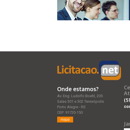
Ce
Onde estamos?
At
Av. Eng. Ludolfo Boehl, 205
(5
Salas 301 e 302 Teresópolis
co
Porto Alegre - RS
CEP: 91720-150
mapa
Ja