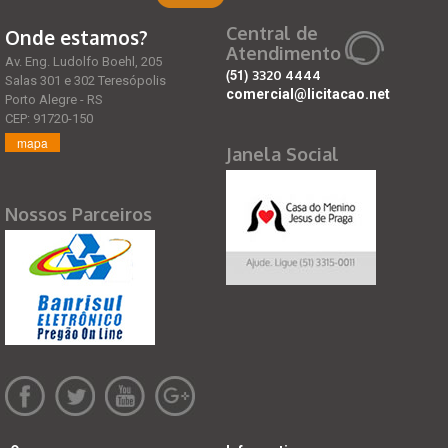
Central de
Onde estamos?
Atendimento
Av. Eng. Ludolfo Boehl, 205
(51)
3320 4444
Salas 301 e 302 Teresópolis
comercial@licitacao.net
Porto Alegre - RS
CEP: 91720-150
mapa
Janela Social
Nossos Parceiros