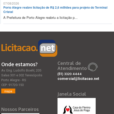
07/08/2026
Porto Alegre reabre licitação de R$ 2,6 milhões para projeto do Terminal
Cristal
A Prefeitura de Porto Alegre reabriu a licitação p...
Central de
Onde estamos?
Atendimento
Av. Eng. Ludolfo Boehl, 205
(51)
3320 4444
Salas 301 e 302 Teresópolis
comercial@licitacao.net
Porto Alegre - RS
CEP: 91720-150
mapa
Janela Social
Nossos Parceiros