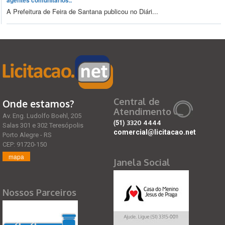
agentes comunitários..
A Prefeitura de Feira de Santana publicou no Diári...
Central de
Onde estamos?
Atendimento
Av. Eng. Ludolfo Boehl, 205
(51)
3320 4444
Salas 301 e 302 Teresópolis
comercial@licitacao.net
Porto Alegre - RS
CEP: 91720-150
mapa
Janela Social
Nossos Parceiros