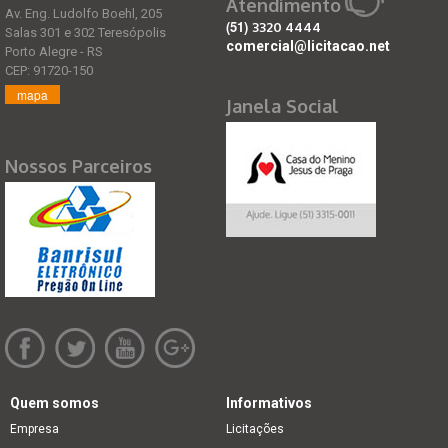
Atendimento
Av. Eng. Ludolfo Boehl, 205
(51)
3320 4444
Salas 301 e 302 Teresópolis
comercial@licitacao.net
Porto Alegre - RS
CEP: 91720-150
mapa
Janela Social
Nossos Parceiros
Quem somos
Informativos
Empresa
Licitações