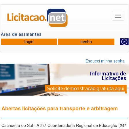
Toggl
naviga
Área de assinantes
Esqueci minha senha
Informativo de
Licitações
Solicite demonstração gratuita aqui
Abertas licitações para transporte e arbitragem
Cachoeira do Sul - A 24ª Coordenadoria Regional de Educação (24ª