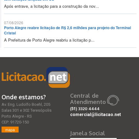
Após entrave, a licitação para a construção da nov...
07/08/2026
Porto Alegre reabre licitação de R$ 2,6 milhões para projeto do Terminal
Cristal
A Prefeitura de Porto Alegre reabriu a licitação p...
Central de
Onde estamos?
Atendimento
Av. Eng. Ludolfo Boehl, 205
(51)
3320 4444
Salas 301 e 302 Teresópolis
comercial@licitacao.net
Porto Alegre - RS
CEP: 91720-150
mapa
Janela Social