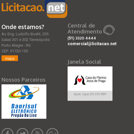
Central de
Onde estamos?
Atendimento
Av. Eng. Ludolfo Boehl, 205
(51)
3320 4444
Salas 301 e 302 Teresópolis
comercial@licitacao.net
Porto Alegre - RS
CEP: 91720-150
mapa
Janela Social
Nossos Parceiros