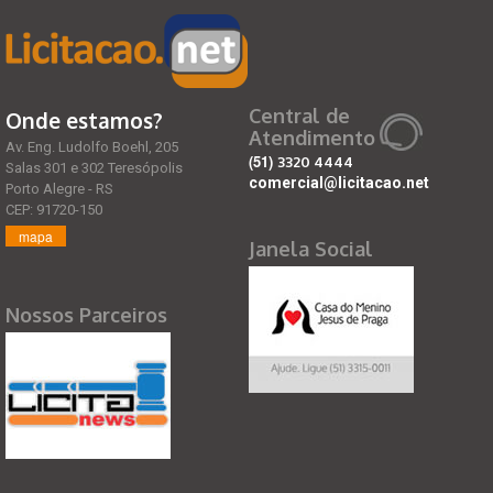
Central de
Onde estamos?
Atendimento
Av. Eng. Ludolfo Boehl, 205
(51)
3320 4444
Salas 301 e 302 Teresópolis
comercial@licitacao.net
Porto Alegre - RS
CEP: 91720-150
mapa
Janela Social
Nossos Parceiros