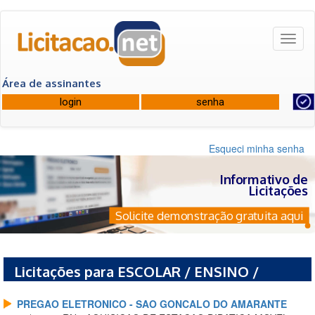
Toggl
naviga
Área de assinantes
Esqueci minha senha
Informativo de
Licitações
Solicite demonstração gratuita aqui
Licitações para ESCOLAR / ENSINO /
DIDATICO
PREGAO ELETRONICO - SAO GONCALO DO AMARANTE