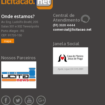
Central de
Onde estamos?
Atendimento
Av. Eng. Ludolfo Boehl, 205
(51)
3320 4444
Salas 301 e 302 Teresópolis
comercial@licitacao.net
Porto Alegre - RS
CEP: 91720-150
mapa
Janela Social
Nossos Parceiros