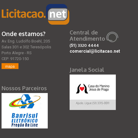
Central de
Onde estamos?
Atendimento
Av. Eng. Ludolfo Boehl, 205
(51)
3320 4444
Salas 301 e 302 Teresópolis
comercial@licitacao.net
Porto Alegre - RS
CEP: 91720-150
mapa
Janela Social
Nossos Parceiros