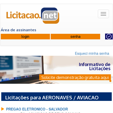
Toggl
naviga
Área de assinantes
Esqueci minha senha
Informativo de
Licitações
Solicite demonstração gratuita aqui
Licitações para AERONAVES / AVIACAO
PREGAO ELETRONICO - SALVADOR