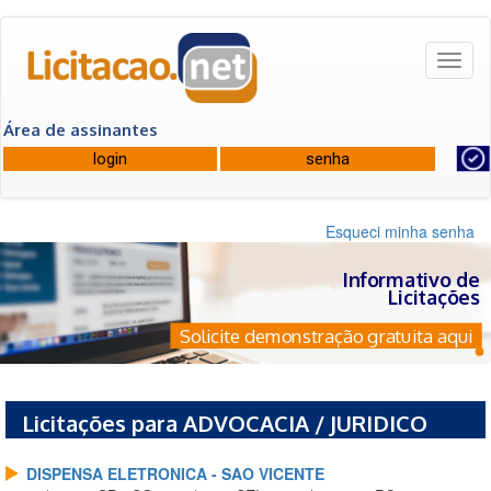
Toggl
naviga
Área de assinantes
Esqueci minha senha
Informativo de
Licitações
Solicite demonstração gratuita aqui
Licitações para ADVOCACIA / JURIDICO
DISPENSA ELETRONICA - SAO VICENTE