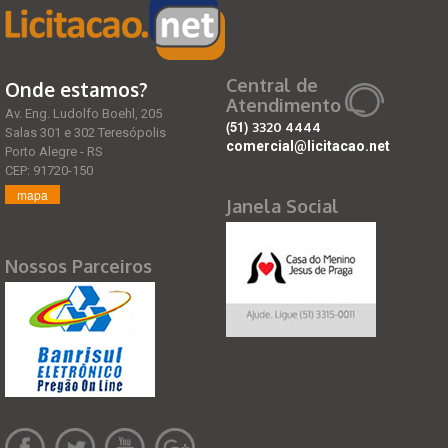
Central de
Onde estamos?
Atendimento
Av. Eng. Ludolfo Boehl, 205
(51)
3320 4444
Salas 301 e 302 Teresópolis
comercial@licitacao.net
Porto Alegre - RS
CEP: 91720-150
mapa
Janela Social
Nossos Parceiros