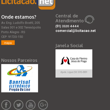
Central de
Onde estamos?
Atendimento
Av. Eng. Ludolfo Boehl, 205
(51)
3320 4444
Salas 301 e 302 Teresópolis
comercial@licitacao.net
Porto Alegre - RS
CEP: 91720-150
mapa
Janela Social
Nossos Parceiros