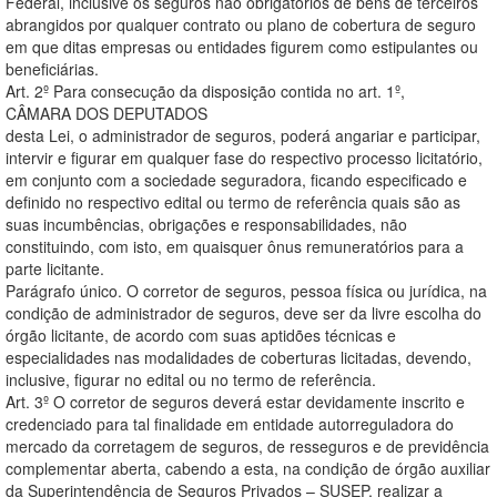
Federal, inclusive os seguros não obrigatórios de bens de terceiros
abrangidos por qualquer contrato ou plano de cobertura de seguro
em que ditas empresas ou entidades figurem como estipulantes ou
beneficiárias.
Art. 2º Para consecução da disposição contida no art. 1º,
CÂMARA DOS DEPUTADOS
desta Lei, o administrador de seguros, poderá angariar e participar,
intervir e figurar em qualquer fase do respectivo processo licitatório,
em conjunto com a sociedade seguradora, ficando especificado e
definido no respectivo edital ou termo de referência quais são as
suas incumbências, obrigações e responsabilidades, não
constituindo, com isto, em quaisquer ônus remuneratórios para a
parte licitante.
Parágrafo único. O corretor de seguros, pessoa física ou jurídica, na
condição de administrador de seguros, deve ser da livre escolha do
órgão licitante, de acordo com suas aptidões técnicas e
especialidades nas modalidades de coberturas licitadas, devendo,
inclusive, figurar no edital ou no termo de referência.
Art. 3º O corretor de seguros deverá estar devidamente inscrito e
credenciado para tal finalidade em entidade autorreguladora do
mercado da corretagem de seguros, de resseguros e de previdência
complementar aberta, cabendo a esta, na condição de órgão auxiliar
da Superintendência de Seguros Privados – SUSEP, realizar a