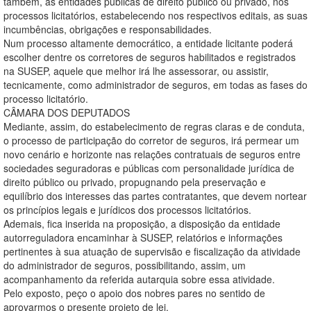
também, as entidades públicas de direito público ou privado, nos
processos licitatórios, estabelecendo nos respectivos editais, as suas
incumbências, obrigações e responsabilidades.
Num processo altamente democrático, a entidade licitante poderá
escolher dentre os corretores de seguros habilitados e registrados
na SUSEP, aquele que melhor irá lhe assessorar, ou assistir,
tecnicamente, como administrador de seguros, em todas as fases do
processo licitatório.
CÂMARA DOS DEPUTADOS
Mediante, assim, do estabelecimento de regras claras e de conduta,
o processo de participação do corretor de seguros, irá permear um
novo cenário e horizonte nas relações contratuais de seguros entre
sociedades seguradoras e públicas com personalidade jurídica de
direito público ou privado, propugnando pela preservação e
equilíbrio dos interesses das partes contratantes, que devem nortear
os princípios legais e jurídicos dos processos licitatórios.
Ademais, fica inserida na proposição, a disposição da entidade
autorreguladora encaminhar à SUSEP, relatórios e informações
pertinentes à sua atuação de supervisão e fiscalização da atividade
do administrador de seguros, possibilitando, assim, um
acompanhamento da referida autarquia sobre essa atividade.
Pelo exposto, peço o apoio dos nobres pares no sentido de
aprovarmos o presente projeto de lei.