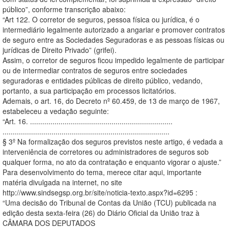
público”, conforme transcrição abaixo:
“Art 122. O corretor de seguros, pessoa física ou jurídica, é o
intermediário legalmente autorizado a angariar e promover contratos
de seguro entre as Sociedades Seguradoras e as pessoas físicas ou
jurídicas de Direito Privado” (grifei).
Assim, o corretor de seguros ficou impedido legalmente de participar
ou de intermediar contratos de seguros entre sociedades
seguradoras e entidades públicas de direito público, vedando,
portanto, a sua participação em processos licitatórios.
Ademais, o art. 16, do Decreto nº 60.459, de 13 de março de 1967,
estabeleceu a vedação seguinte:
“Art. 16. ......................................................................
..................................................................................
§ 3º Na formalização dos seguros previstos neste artigo, é vedada a
interveniência de corretores ou administradores de seguros sob
qualquer forma, no ato da contratação e enquanto vigorar o ajuste.”
Para desenvolvimento do tema, merece citar aqui, importante
matéria divulgada na internet, no site
http://www.sindsegsp.org.br/site/noticia-texto.aspx?id=6295 :
“Uma decisão do Tribunal de Contas da União (TCU) publicada na
edição desta sexta-feira (26) do Diário Oficial da União traz à
CÂMARA DOS DEPUTADOS