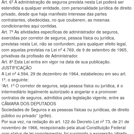
Art. 6º A administração de seguros prevista nesta Lei poderá ser
estendida a qualquer entidade, com personalidade jurídica de direito
privado, desde que haja manifesto interesse das partes
contratantes, obedecidas, no que couberem, as mesmas
condicionantes aqui contidas.
Art. 7º As atividades específicas de administrador de seguros,
exercidas por corretor de seguros, pessoa física ou jurídica,
previstas nesta Lei, não se confundem, para qualquer efeito legal,
com aquelas previstas na Lei nº 4.769, de 9 de setembro de 1965,
privativas da profissão de Administrador.
Art. 8º Esta Lei entra em vigor na data de sua publicação.
JUSTIFICAÇÃO
A Lei nº 4.594, 29 de dezembro de 1964, estabeleceu em seu art.
1º, o seguinte:
“Art. 1º O corretor de seguros, seja pessoa física ou jurídica, é o
intermediário legalmente autorizado a angariar e a promover
contratos de seguros, admitidos pela legislação vigente, entre as
CÂMARA DOS DEPUTADOS
Sociedades de Seguros e as pessoas físicas ou jurídicas, de direito
público ou privado” (grifei).
Por sua vez, na redação do art. 122 do Decreto-Lei nº 73, de 21 de
novembro de 1966, recepcionado pela atual Constituição Federal
com status de lei complementar, foi suprimida a expressão “direito