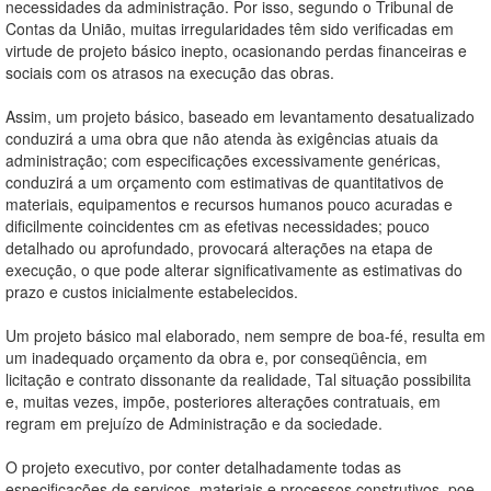
necessidades da administração. Por isso, segundo o Tribunal de
Contas da União, muitas irregularidades têm sido verificadas em
virtude de projeto básico inepto, ocasionando perdas financeiras e
sociais com os atrasos na execução das obras.
Assim, um projeto básico, baseado em levantamento desatualizado
conduzirá a uma obra que não atenda às exigências atuais da
administração; com especificações excessivamente genéricas,
conduzirá a um orçamento com estimativas de quantitativos de
materiais, equipamentos e recursos humanos pouco acuradas e
dificilmente coincidentes cm as efetivas necessidades; pouco
detalhado ou aprofundado, provocará alterações na etapa de
execução, o que pode alterar significativamente as estimativas do
prazo e custos inicialmente estabelecidos.
Um projeto básico mal elaborado, nem sempre de boa-fé, resulta em
um inadequado orçamento da obra e, por conseqüência, em
licitação e contrato dissonante da realidade, Tal situação possibilita
e, muitas vezes, impõe, posteriores alterações contratuais, em
regram em prejuízo de Administração e da sociedade.
O projeto executivo, por conter detalhadamente todas as
especificações de serviços, materiais e processos construtivos, poe