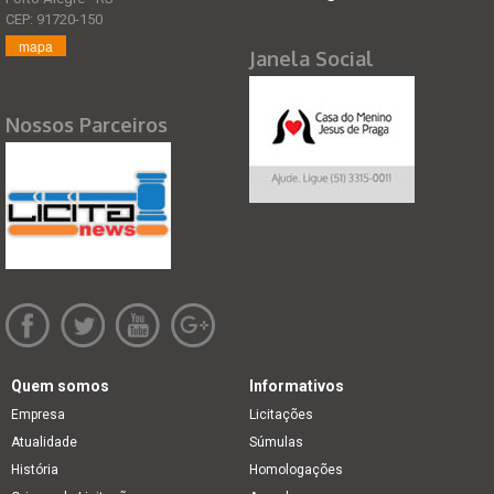
CEP: 91720-150
mapa
Janela Social
Nossos Parceiros
Quem somos
Informativos
Empresa
Licitações
Atualidade
Súmulas
História
Homologações