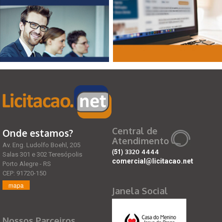
Central de
Onde estamos?
Atendimento
Av. Eng. Ludolfo Boehl, 205
(51)
3320 4444
Salas 301 e 302 Teresópolis
comercial@licitacao.net
Porto Alegre - RS
CEP: 91720-150
mapa
Janela Social
Nossos Parceiros