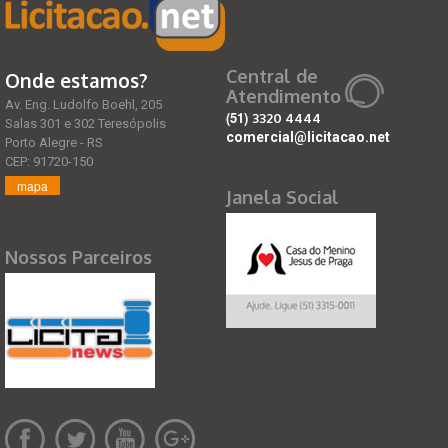
Central de
Onde estamos?
Atendimento
Av. Eng. Ludolfo Boehl, 205
(51)
3320 4444
Salas 301 e 302 Teresópolis
comercial@licitacao.net
Porto Alegre - RS
CEP: 91720-150
mapa
Janela Social
Nossos Parceiros