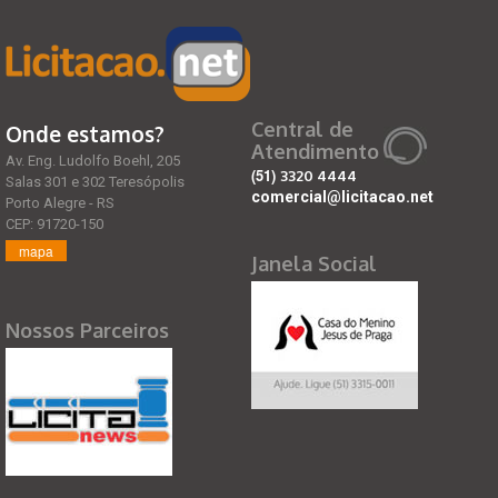
Central de
Onde estamos?
Atendimento
Av. Eng. Ludolfo Boehl, 205
(51)
3320 4444
Salas 301 e 302 Teresópolis
comercial@licitacao.net
Porto Alegre - RS
CEP: 91720-150
mapa
Janela Social
Nossos Parceiros