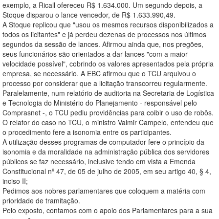
exemplo, a Ricall ofereceu R$ 1.634.000. Um segundo depois, a
Stoque disparou o lance vencedor, de R$ 1.633.990,49.
A Stoque replicou que "usou os mesmos recursos disponibilizados a
todos os licitantes" e já perdeu dezenas de processos nos últimos
segundos da sessão de lances. Afirmou ainda que, nos pregões,
seus funcionários são orientados a dar lances "com a maior
velocidade possível", cobrindo os valores apresentados pela própria
empresa, se necessário. A EBC afirmou que o TCU arquivou o
processo por considerar que a licitação transcorreu regularmente.
Paralelamente, num relatório de auditoria na Secretaria de Logística
e Tecnologia do Ministério do Planejamento - responsável pelo
Comprasnet -, o TCU pediu providências para coibir o uso de robôs.
O relator do caso no TCU, o ministro Valmir Campelo, entendeu que
o procedimento fere a isonomia entre os participantes.
A utilização desses programas de computador fere o princípio da
isonomia e da moralidade na administração pública dos servidores
públicos se faz necessário, inclusive tendo em vista a Emenda
Constitucional nº 47, de 05 de julho de 2005, em seu artigo 40, § 4,
inciso II;
Pedimos aos nobres parlamentares que coloquem a matéria com
prioridade de tramitação.
Pelo exposto, contamos com o apoio dos Parlamentares para a sua