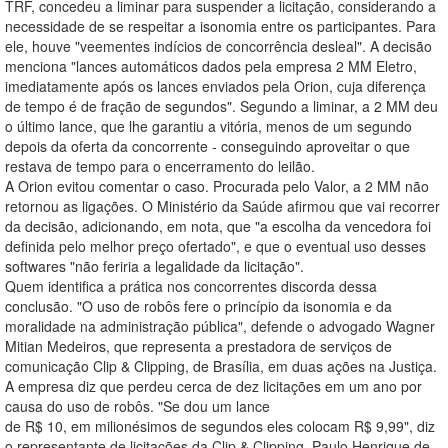
TRF, concedeu a liminar para suspender a licitação, considerando a
necessidade de se respeitar a isonomia entre os participantes. Para
ele, houve "veementes indícios de concorrência desleal". A decisão
menciona "lances automáticos dados pela empresa 2 MM Eletro,
imediatamente após os lances enviados pela Orion, cuja diferença
de tempo é de fração de segundos". Segundo a liminar, a 2 MM deu
o último lance, que lhe garantiu a vitória, menos de um segundo
depois da oferta da concorrente - conseguindo aproveitar o que
restava de tempo para o encerramento do leilão.
A Orion evitou comentar o caso. Procurada pelo Valor, a 2 MM não
retornou as ligações. O Ministério da Saúde afirmou que vai recorrer
da decisão, adicionando, em nota, que "a escolha da vencedora foi
definida pelo melhor preço ofertado", e que o eventual uso desses
softwares "não feriria a legalidade da licitação".
Quem identifica a prática nos concorrentes discorda dessa
conclusão. "O uso de robôs fere o princípio da isonomia e da
moralidade na administração pública", defende o advogado Wagner
Mitian Medeiros, que representa a prestadora de serviços de
comunicação Clip & Clipping, de Brasília, em duas ações na Justiça.
A empresa diz que perdeu cerca de dez licitações em um ano por
causa do uso de robôs. "Se dou um lance
de R$ 10, em milionésimos de segundos eles colocam R$ 9,99", diz
o representante de licitações da Clip & Clipping, Paulo Henrique de