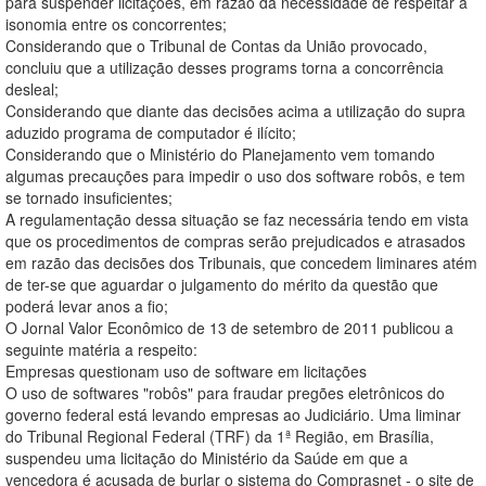
para suspender licitações, em razão da necessidade de respeitar a
isonomia entre os concorrentes;
Considerando que o Tribunal de Contas da União provocado,
concluiu que a utilização desses programs torna a concorrência
desleal;
Considerando que diante das decisões acima a utilização do supra
aduzido programa de computador é ilícito;
Considerando que o Ministério do Planejamento vem tomando
algumas precauções para impedir o uso dos software robôs, e tem
se tornado insuficientes;
A regulamentação dessa situação se faz necessária tendo em vista
que os procedimentos de compras serão prejudicados e atrasados
em razão das decisões dos Tribunais, que concedem liminares atém
de ter-se que aguardar o julgamento do mérito da questão que
poderá levar anos a fio;
O Jornal Valor Econômico de 13 de setembro de 2011 publicou a
seguinte matéria a respeito:
Empresas questionam uso de software em licitações
O uso de softwares "robôs" para fraudar pregões eletrônicos do
governo federal está levando empresas ao Judiciário. Uma liminar
do Tribunal Regional Federal (TRF) da 1ª Região, em Brasília,
suspendeu uma licitação do Ministério da Saúde em que a
vencedora é acusada de burlar o sistema do Comprasnet - o site de