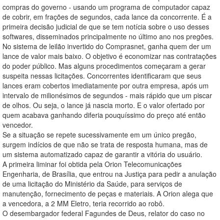
compras do governo - usando um programa de computador capaz
de cobrir, em frações de segundos, cada lance da concorrente. É a
primeira decisão judicial de que se tem notícia sobre o uso desses
softwares, disseminados principalmente no último ano nos pregões.
No sistema de leilão invertido do Comprasnet, ganha quem der um
lance de valor mais baixo. O objetivo é economizar nas contratações
do poder público. Mas alguns procedimentos começaram a gerar
suspeita nessas licitações. Concorrentes identificaram que seus
lances eram cobertos imediatamente por outra empresa, após um
intervalo de milionésimos de segundos - mais rápido que um piscar
de olhos. Ou seja, o lance já nascia morto. E o valor ofertado por
quem acabava ganhando diferia pouquíssimo do preço até então
vencedor.
Se a situação se repete sucessivamente em um único pregão,
surgem indícios de que não se trata de resposta humana, mas de
um sistema automatizado capaz de garantir a vitória do usuário.
A primeira liminar foi obtida pela Orion Telecomunicações
Engenharia, de Brasília, que entrou na Justiça para pedir a anulação
de uma licitação do Ministério da Saúde, para serviços de
manutenção, fornecimento de peças e materiais. A Orion alega que
a vencedora, a 2 MM Eletro, teria recorrido ao robô.
O desembargador federal Fagundes de Deus, relator do caso no