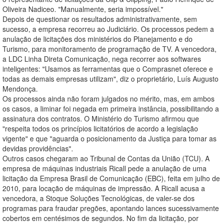
Oliveira Nadiceo. "Manualmente, seria impossível."
Depois de questionar os resultados administrativamente, sem
sucesso, a empresa recorreu ao Judiciário. Os processos pedem a
anulação de licitações dos ministérios do Planejamento e do
Turismo, para monitoramento de programação de TV. A vencedora,
a LDC Linha Direta Comunicação, nega recorrer aos softwares
inteligentes: "Usamos as ferramentas que o Comprasnet oferece e
todas as demais empresas utilizam", diz o proprietário, Luís Augusto
Mendonça.
Os processos ainda não foram julgados no mérito, mas, em ambos
os casos, a liminar foi negada em primeira instância, possibilitando a
assinatura dos contratos. O Ministério do Turismo afirmou que
"respeita todos os princípios licitatórios de acordo a legislação
vigente" e que "aguarda o posicionamento da Justiça para tomar as
devidas providências".
Outros casos chegaram ao Tribunal de Contas da União (TCU). A
empresa de máquinas industriais Ricall pede a anulação de uma
licitação da Empresa Brasil de Comunicação (EBC), feita em julho de
2010, para locação de máquinas de impressão. A Ricall acusa a
vencedora, a Stoque Soluções Tecnológicas, de valer-se dos
programas para fraudar pregões, apontando lances sucessivamente
cobertos em centésimos de segundos. No fim da licitação, por