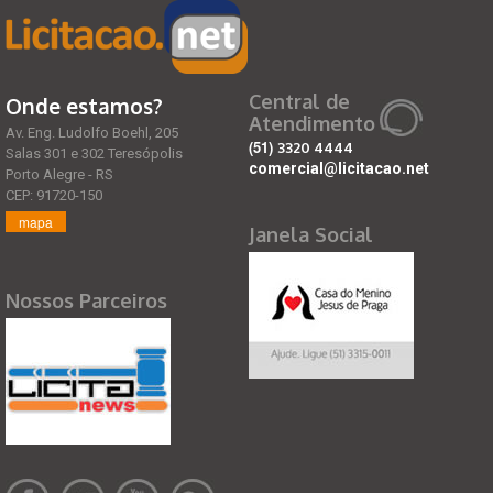
Central de
Onde estamos?
Atendimento
Av. Eng. Ludolfo Boehl, 205
(51)
3320 4444
Salas 301 e 302 Teresópolis
comercial@licitacao.net
Porto Alegre - RS
CEP: 91720-150
mapa
Janela Social
Nossos Parceiros