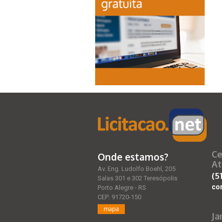
Ce
Onde estamos?
At
Av. Eng. Ludolfo Boehl, 205
(5
Salas 301 e 302 Teresópolis
co
Porto Alegre - RS
CEP: 91720-150
mapa
Ja