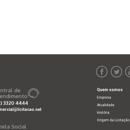
ntral de
Quem somos
endimento
Empresa
1)
3320 4444
Atualidade
mercial@licitacao.net
História
Origem da Licitação
nela Social