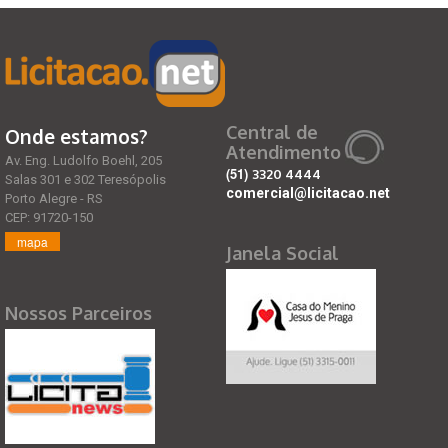
Central de
Onde estamos?
Atendimento
Av. Eng. Ludolfo Boehl, 205
(51)
3320 4444
Salas 301 e 302 Teresópolis
comercial@licitacao.net
Porto Alegre - RS
CEP: 91720-150
mapa
Janela Social
Nossos Parceiros