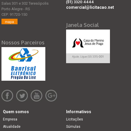
(51)
3320 4444
Salas 301 e 302 Teresópolis
comercial@licitacao.net
Porto Alegre - RS
CEP: 91720-150
mapa
Janela Social
Nossos Parceiros
Quem somos
Informativos
Empresa
Licitações
Atualidade
Súmulas