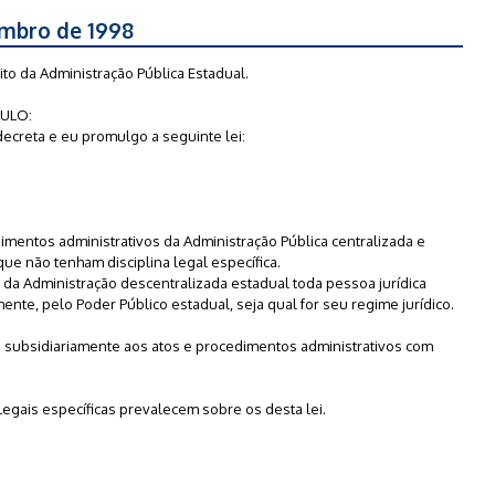
zembro de 1998
to da Administração Pública Estadual.
ULO:
decreta e eu promulgo a seguinte lei:
cedimentos administrativos da Administração Pública centralizada e
ue não tenham disciplina legal específica.
e da Administração descentralizada estadual toda pessoa jurídica
ente, pelo Poder Público estadual, seja qual for seu regime jurídico.
-se subsidiariamente aos atos e procedimentos administrativos com
legais específicas prevalecem sobre os desta lei.