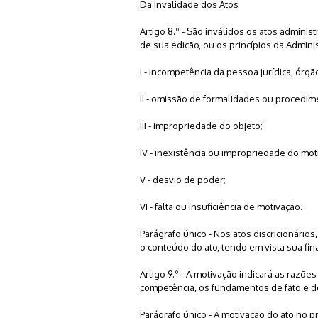
Da Invalidade dos Atos
Artigo 8.º - São inválidos os atos admin
de sua edição, ou os princípios da Admin
I - incompetência da pessoa jurídica, ór
II - omissão de formalidades ou procedim
III - impropriedade do objeto;
IV - inexistência ou impropriedade do moti
V - desvio de poder;
VI - falta ou insuficiência de motivação.
Parágrafo único - Nos atos discricionários
o conteúdo do ato, tendo em vista sua fin
Artigo 9.º - A motivação indicará as razõe
competência, os fundamentos de fato e de 
Parágrafo único - A motivação do ato no 