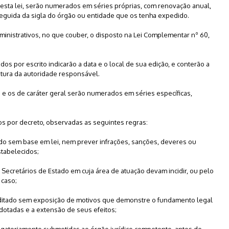
4 desta lei, serão numerados em séries próprias, com renovação anual,
eguida da sigla do órgão ou entidade que os tenha expedido.
dministrativos, no que couber, o disposto na Lei Complementar nº 60,
idos por escrito indicarão a data e o local de sua edição, e conterão a
natura da autoridade responsável.
o e os de caráter geral serão numerados em séries específicas,
os por decreto, observadas as seguintes regras:
do sem base em lei, nem prever infrações, sanções, deveres ou
stabelecidos;
 Secretários de Estado em cuja área de atuação devam incidir, ou pelo
 caso;
editado sem exposição de motivos que demonstre o fundamento legal
adotadas e a extensão de seus efeitos;
igatoriamente submetidas ao órgão jurídico competente, antes de