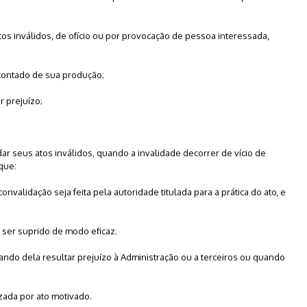
atos inválidos, de ofício ou por provocação de pessoa interessada,
 contado de sua produção;
r prejuízo;
dar seus atos inválidos, quando a invalidade decorrer de vício de
que:
convalidação seja feita pela autoridade titulada para a prática do ato, e
sa ser suprido de modo eficaz.
uando dela resultar prejuízo à Administração ou a terceiros ou quando
zada por ato motivado.