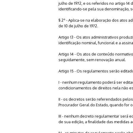
julho de 1972, e os referidos no artigo 1
identificando-se pela sua denominação, s
§ 2º - Aplica-se na elaboração dos atos a
de 10 de julho de 1972.
Artigo 13 - Os atos administrativos produz
identificação nominal, funcional e a assi
Artigo 14 - Os atos de conteúdo normativ
seguidamente, sem renovação anual.
Artigo 15 - Os regulamentos serão editad
I - nenhum regulamento poderá ser edita
condicionamentos de direitos nela não e
II - os decretos serão referendados pelos
Procurador Geral do Estado, quando for o
III - nenhum decreto regulamentar será 
de sua edição, a finalidade das medidas 
IV - as minutas de regulamento serão obr