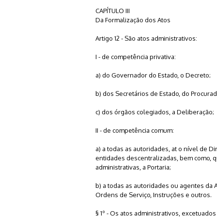
CAPÍTULO III
Da Formalização dos Atos
Artigo 12 - São atos administrativos:
I - de competência privativa:
a) do Governador do Estado, o Decreto;
b) dos Secretários de Estado, do Procura
c) dos órgãos colegiados, a Deliberação;
II - de competência comum:
a) a todas as autoridades, at o nível de Di
entidades descentralizadas, bem como, q
administrativas, a Portaria;
b) a todas as autoridades ou agentes da A
Ordens de Serviço, Instruções e outros.
§ 1º - Os atos administrativos, excetuado