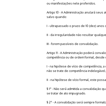
ou manifestações nele proferidos.
Artigo 10 - A Administração anulará seus 
salvo quando:
I - ultrapassado o prazo de 10 (dez) anos
II - da irregularidade não resultar qualque
III - forem passíveis de convalidação.
Artigo 11 - A Administração poderá convali
competência ou de ordem formal, desde 
I - na hipótese de vício de competência, a 
não se trate de competência indelegável;
II - na hipótese de vício formal, este pos
§ 1º - Não será admitida a convalidação q
se tratar de ato impugnado.
§ 2º - A convalidação será sempre formali