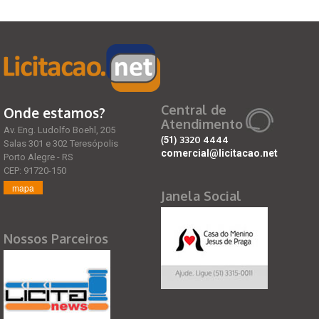
Central de
Onde estamos?
Atendimento
Av. Eng. Ludolfo Boehl, 205
(51)
3320 4444
Salas 301 e 302 Teresópolis
comercial@licitacao.net
Porto Alegre - RS
CEP: 91720-150
mapa
Janela Social
Nossos Parceiros