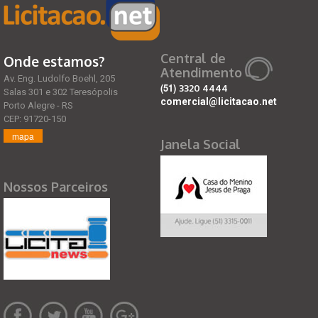
Central de
Onde estamos?
Atendimento
Av. Eng. Ludolfo Boehl, 205
(51)
3320 4444
Salas 301 e 302 Teresópolis
comercial@licitacao.net
Porto Alegre - RS
CEP: 91720-150
mapa
Janela Social
Nossos Parceiros