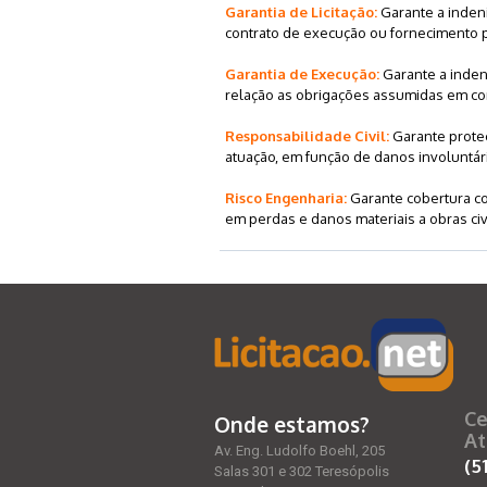
Garantia de Licitação:
Garante a indeni
contrato de execução ou fornecimento pr
Garantia de Execução:
Garante a inden
relação as obrigações assumidas em con
Responsabilidade Civil:
Garante prote
atuação, em função de danos involuntári
Risco Engenharia:
Garante cobertura co
em perdas e danos materiais a obras civ
Ce
Onde estamos?
At
Av. Eng. Ludolfo Boehl, 205
(5
Salas 301 e 302 Teresópolis