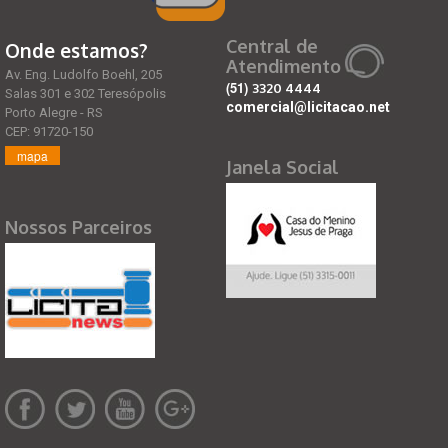
Central de
Onde estamos?
Atendimento
Av. Eng. Ludolfo Boehl, 205
(51)
3320 4444
Salas 301 e 302 Teresópolis
comercial@licitacao.net
Porto Alegre - RS
CEP: 91720-150
mapa
Janela Social
Nossos Parceiros