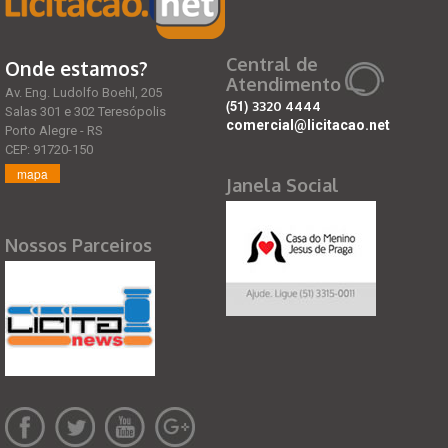
Central de
Onde estamos?
Atendimento
Av. Eng. Ludolfo Boehl, 205
(51)
3320 4444
Salas 301 e 302 Teresópolis
comercial@licitacao.net
Porto Alegre - RS
CEP: 91720-150
mapa
Janela Social
Nossos Parceiros