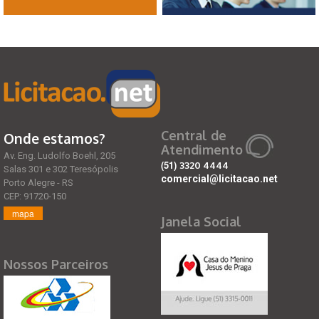
Central de
Onde estamos?
Atendimento
Av. Eng. Ludolfo Boehl, 205
(51)
3320 4444
Salas 301 e 302 Teresópolis
comercial@licitacao.net
Porto Alegre - RS
CEP: 91720-150
mapa
Janela Social
Nossos Parceiros