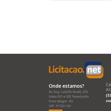
Ce
Onde estamos?
At
Av. Eng. Ludolfo Boehl, 205
(5
Salas 301 e 302 Teresópolis
co
Porto Alegre - RS
CEP: 91720-150