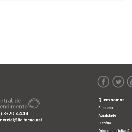
ntral de
Quem somos
endimento
Empresa
1)
3320 4444
Atualidade
mercial@licitacao.net
História
Origem da Licitação