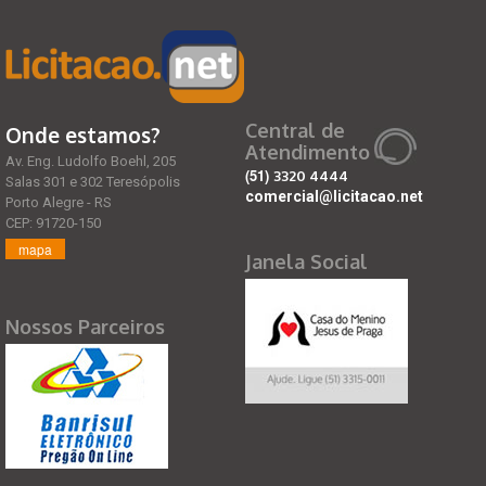
Central de
Onde estamos?
Atendimento
Av. Eng. Ludolfo Boehl, 205
(51)
3320 4444
Salas 301 e 302 Teresópolis
comercial@licitacao.net
Porto Alegre - RS
CEP: 91720-150
mapa
Janela Social
Nossos Parceiros