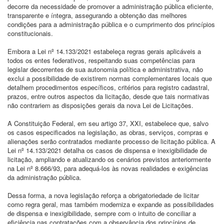
decorre da necessidade de promover a administração pública eficiente,
transparente e íntegra, assegurando a obtenção das melhores
condições para a administração pública e o cumprimento dos princípios
constitucionais.
Embora a Lei nº 14.133/2021 estabeleça regras gerais aplicáveis a
todos os entes federativos, respeitando suas competências para
legislar decorrentes de sua autonomia política e administrativa, não
exclui a possibilidade de existirem normas complementares locais que
detalhem procedimentos específicos, critérios para registro cadastral,
prazos, entre outros aspectos da licitação, desde que tais normativas
não contrariem as disposições gerais da nova Lei de Licitações.
A Constituição Federal, em seu artigo 37, XXI, estabelece que, salvo
os casos especificados na legislação, as obras, serviços, compras e
alienações serão contratados mediante processo de licitação pública. A
Lei nº 14.133/2021 detalha os casos de dispensa e inexigibilidade de
licitação, ampliando e atualizando os cenários previstos anteriormente
na Lei nº 8.666/93, para adequá-los às novas realidades e exigências
da administração pública.
Dessa forma, a nova legislação reforça a obrigatoriedade de licitar
como regra geral, mas também moderniza e expande as possibilidades
de dispensa e inexigibilidade, sempre com o intuito de conciliar a
eficiência nas contratações com a observância dos princípios de