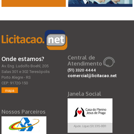
Central de
Onde estamos?
Atendimento
Av. Eng. Ludolfo Boehl, 205
(51)
3320 4444
Salas 301 e 302 Teresópolis
comercial@licitacao.net
Porto Alegre - RS
CEP: 91720-150
mapa
Janela Social
Nossos Parceiros