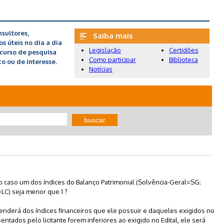
sultores,
Saiba mais
 úteis no dia a dia
Legislação
Certidões
recurso de pesquisa
Como participar
Biblioteca
o ou de interesse.
Notícias
buscar
ado caso um dos índices do Balanço Patrimonial (Solvência-Geral=SG;
LC) seja menor que 1 ?
ependerá dos índices financeiros que ele possuir e daqueles exigidos no
sentados pelo licitante forem inferiores ao exigido no Edital, ele será