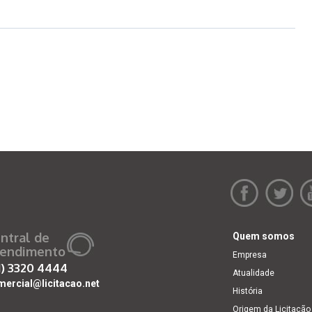
ntral de
Quem somos
endimento
Empresa
1)
3320 4444
Atualidade
mercial@licitacao.net
História
Origem da Licitação