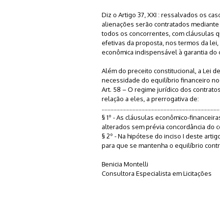
Diz o Artigo 37, XXI : ressalvados os ca
alienações serão contratados mediante 
todos os concorrentes, com cláusulas 
efetivas da proposta, nos termos da lei,
econômica indispensável à garantia do
Além do preceito constitucional, a Lei de
necessidade do equilíbrio financeiro no
Art. 58 – O regime jurídico dos contratos
relação a eles, a prerrogativa de:
................................................................................
§ 1º - As cláusulas econômico-financeir
alterados sem prévia concordância do c
§ 2º - Na hipótese do inciso I deste art
para que se mantenha o equilíbrio contr
Benicia Montelli
Consultora Especialista em Licitações