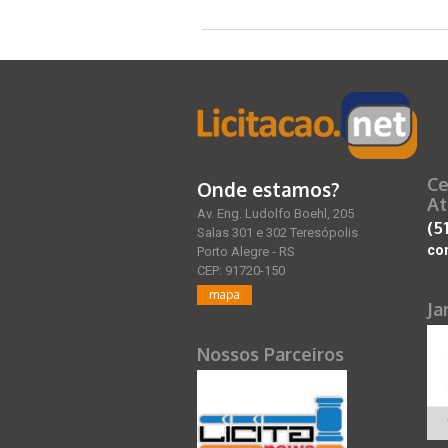
Ce
Onde estamos?
At
Av. Eng. Ludolfo Boehl, 205
(5
Salas 301 e 302 Teresópolis
co
Porto Alegre - RS
CEP: 91720-150
mapa
Ja
Nossos Parceiros