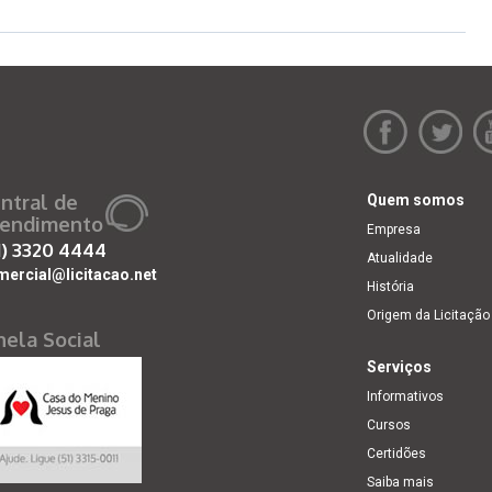
ntral de
Quem somos
endimento
Empresa
1)
3320 4444
Atualidade
mercial@licitacao.net
História
Origem da Licitação
nela Social
Serviços
Informativos
Cursos
Certidões
Saiba mais