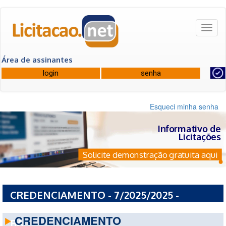
Toggl
naviga
Área de assinantes
Esqueci minha senha
Informativo de
Licitações
Solicite demonstração gratuita aqui
CREDENCIAMENTO - 7/2025/2025 -
PREFEITURA MUNICIPAL DE MIRANGABA -
CREDENCIAMENTO
BA