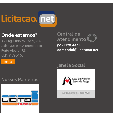
Central de
Onde estamos?
Atendimento
Av. Eng. Ludolfo Boehl, 205
(51)
3320 4444
Salas 301 e 302 Teresópolis
comercial@licitacao.net
Porto Alegre - RS
CEP: 91720-150
mapa
Janela Social
Nossos Parceiros