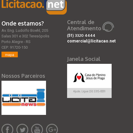
Central de
Onde estamos?
Atendimento
Av. Eng. Ludolfo Boehl, 205
(51)
3320 4444
Salas 301 e 302 Teresópolis
comercial@licitacao.net
Porto Alegre - RS
CEP: 91720-150
mapa
Janela Social
Nossos Parceiros