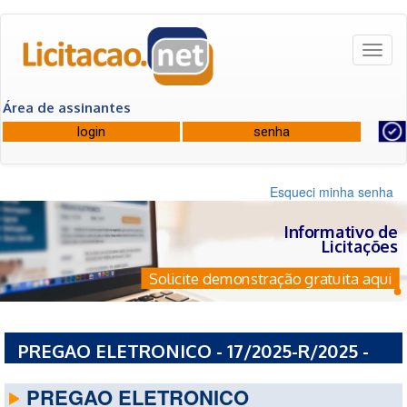
Toggl
naviga
Área de assinantes
Esqueci minha senha
Informativo de
Licitações
Solicite demonstração gratuita aqui
PREGAO ELETRONICO - 17/2025-R/2025 -
PREFEITURA MUNICIPAL DE ITUVERAVA - SP
PREGAO ELETRONICO