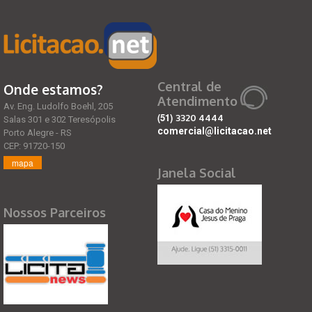
Central de
Onde estamos?
Atendimento
Av. Eng. Ludolfo Boehl, 205
(51)
3320 4444
Salas 301 e 302 Teresópolis
comercial@licitacao.net
Porto Alegre - RS
CEP: 91720-150
mapa
Janela Social
Nossos Parceiros