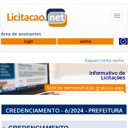
Toggl
naviga
Área de assinantes
Esqueci minha senha
Informativo de
Licitações
Solicite demonstração gratuita aqui
CREDENCIAMENTO - 6/2024 - PREFEITURA
MUNICIPAL DE MONTENEGRO - RS
CREDENCIAMENTO