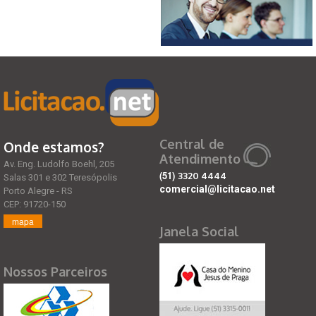
Central de
Onde estamos?
Atendimento
Av. Eng. Ludolfo Boehl, 205
(51)
3320 4444
Salas 301 e 302 Teresópolis
comercial@licitacao.net
Porto Alegre - RS
CEP: 91720-150
mapa
Janela Social
Nossos Parceiros