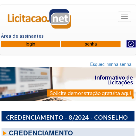
Toggl
naviga
Área de assinantes
Esqueci minha senha
Informativo de
Licitações
Solicite demonstração gratuita aqui
CREDENCIAMENTO - 8/2024 - CONSELHO
FEDERAL DE FISIOTERAPIA E TERAPIA
CREDENCIAMENTO
OCUPACIONAL