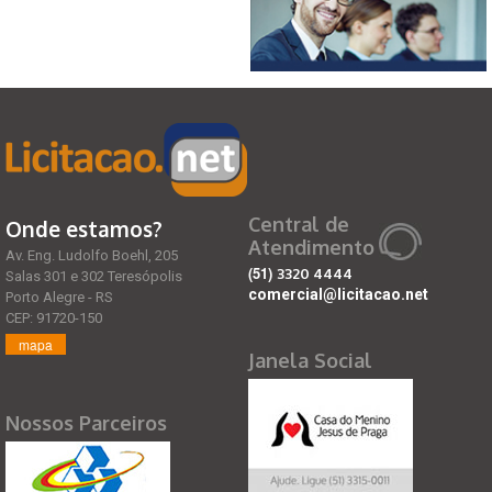
Central de
Onde estamos?
Atendimento
Av. Eng. Ludolfo Boehl, 205
(51)
3320 4444
Salas 301 e 302 Teresópolis
comercial@licitacao.net
Porto Alegre - RS
CEP: 91720-150
mapa
Janela Social
Nossos Parceiros