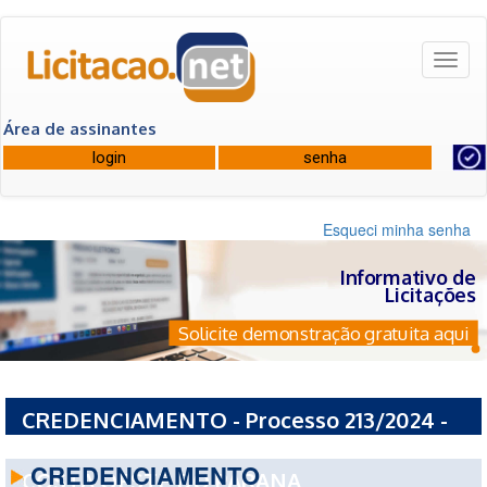
Toggl
naviga
Área de assinantes
Esqueci minha senha
Informativo de
Licitações
Solicite demonstração gratuita aqui
CREDENCIAMENTO - Processo 213/2024 -
CONSORCIO INTERMUNICIPAL DE SAUDE
CREDENCIAMENTO
COSTA OESTE DO PARANA