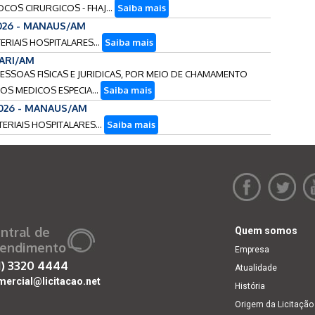
OCOS CIRURGICOS - FHAJ...
Saiba mais
2026 - MANAUS/AM
TERIAIS HOSPITALARES...
Saiba mais
OARI/AM
PESSOAS FISICAS E JURIDICAS, POR MEIO DE CHAMAMENTO
OS MEDICOS ESPECIA...
Saiba mais
2026 - MANAUS/AM
TERIAIS HOSPITALARES...
Saiba mais
ntral de
Quem somos
endimento
Empresa
1)
3320 4444
Atualidade
mercial@licitacao.net
História
Origem da Licitação