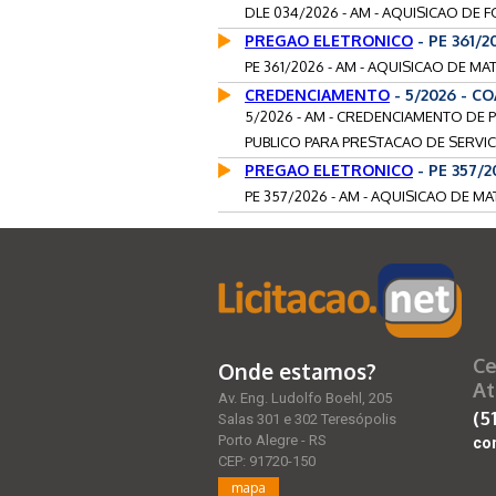
DLE 034/2026 - AM - AQUISICAO DE F
PREGAO ELETRONICO
- PE 361/
PE 361/2026 - AM - AQUISICAO DE MA
CREDENCIAMENTO
- 5/2026 - C
5/2026 - AM - CREDENCIAMENTO DE 
PUBLICO PARA PRESTACAO DE SERVIC
PREGAO ELETRONICO
- PE 357/
PE 357/2026 - AM - AQUISICAO DE MA
Ce
Onde estamos?
At
Av. Eng. Ludolfo Boehl, 205
(5
Salas 301 e 302 Teresópolis
Porto Alegre - RS
co
CEP: 91720-150
mapa