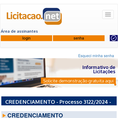
Toggl
naviga
Área de assinantes
Esqueci minha senha
Informativo de
Licitações
Solicite demonstração gratuita aqui
CREDENCIAMENTO - Processo 3122/2024 -
PREFEITURA MUNICIPAL DE BOITUVA - SP
CREDENCIAMENTO