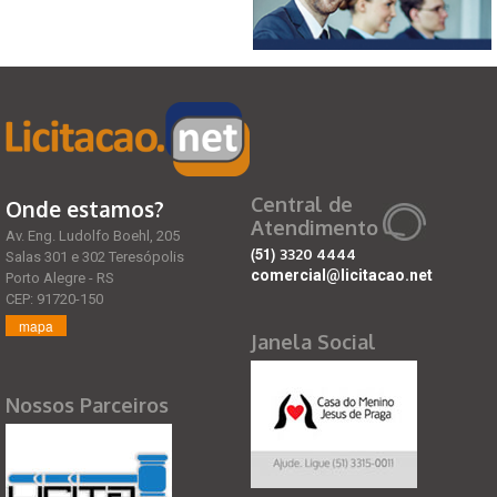
Central de
Onde estamos?
Atendimento
Av. Eng. Ludolfo Boehl, 205
(51)
3320 4444
Salas 301 e 302 Teresópolis
comercial@licitacao.net
Porto Alegre - RS
CEP: 91720-150
mapa
Janela Social
Nossos Parceiros