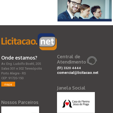
Central de
Onde estamos?
Atendimento
Av. Eng. Ludolfo Boehl, 205
(51)
3320 4444
Salas 301 e 302 Teresópolis
comercial@licitacao.net
Porto Alegre - RS
CEP: 91720-150
mapa
Janela Social
Nossos Parceiros