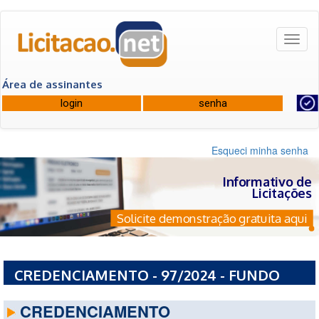
Toggl
naviga
Área de assinantes
Esqueci minha senha
Informativo de
Licitações
Solicite demonstração gratuita aqui
CREDENCIAMENTO - 97/2024 - FUNDO
PARA MELHORIA DA SEGURANCA PUBLICA
CREDENCIAMENTO