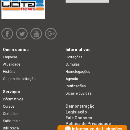
Quem somos
Informativos
Empresa
Licitações
Atualidade
Súmulas
História
Homologações
Origem da Licitação
Agenda
Retificações
Serviços
Dicas e dúvidas
Informativos
Demonstração
Cursos
Legislação
Certidões
Fale Conosco
Saiba mais
Política de Privacidade
Informativo de Licitações
Biblioteca