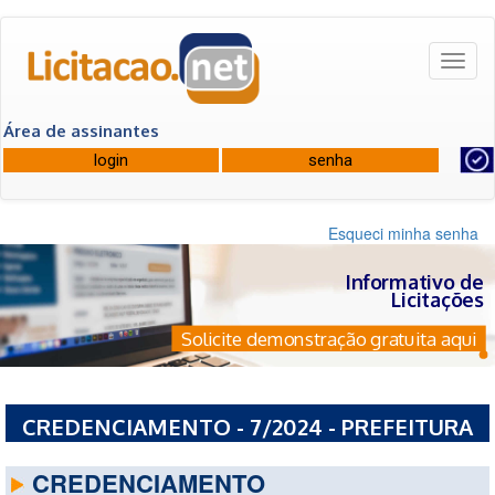
Toggl
naviga
Área de assinantes
Esqueci minha senha
Informativo de
Licitações
Solicite demonstração gratuita aqui
CREDENCIAMENTO - 7/2024 - PREFEITURA
MUNICIPAL DE FORTALEZA - CE
CREDENCIAMENTO