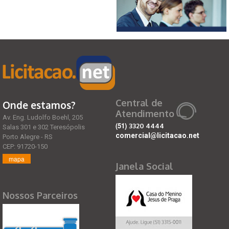
Central de
Onde estamos?
Atendimento
Av. Eng. Ludolfo Boehl, 205
(51)
3320 4444
Salas 301 e 302 Teresópolis
comercial@licitacao.net
Porto Alegre - RS
CEP: 91720-150
mapa
Janela Social
Nossos Parceiros