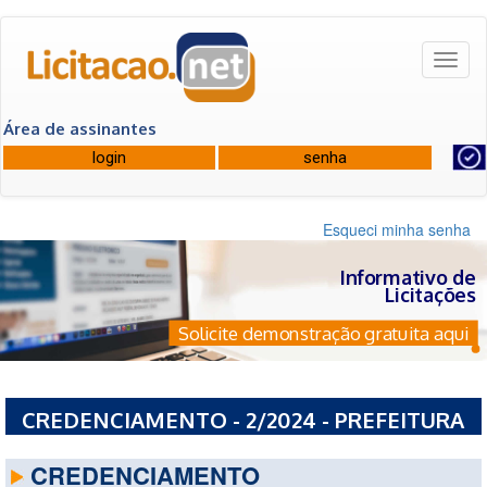
Toggl
naviga
Área de assinantes
Esqueci minha senha
Informativo de
Licitações
Solicite demonstração gratuita aqui
CREDENCIAMENTO - 2/2024 - PREFEITURA
MUNICIPAL DE MOSTARDAS - RS
CREDENCIAMENTO