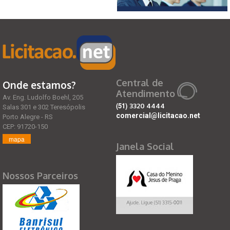
Central de
Onde estamos?
Atendimento
Av. Eng. Ludolfo Boehl, 205
(51)
3320 4444
Salas 301 e 302 Teresópolis
comercial@licitacao.net
Porto Alegre - RS
CEP: 91720-150
mapa
Janela Social
Nossos Parceiros