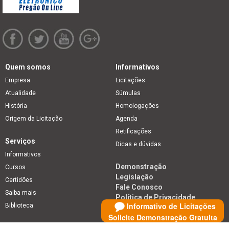
Quem somos
Informativos
Empresa
Licitações
Atualidade
Súmulas
História
Homologações
Origem da Licitação
Agenda
Retificações
Serviços
Dicas e dúvidas
Informativos
Demonstração
Cursos
Legislação
Certidões
Fale Conosco
Saiba mais
Política de Privacidade
Informativo de Licitações
Biblioteca
Solicite Demonstração Gratuita