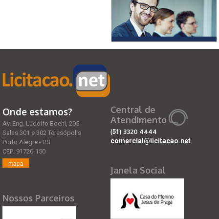
Central de
Onde estamos?
Atendimento
Av. Eng. Ludolfo Boehl, 205
(51)
3320 4444
Salas 301 e 302 Teresópolis
comercial@licitacao.net
Porto Alegre - RS
CEP: 91720-150
mapa
Janela Social
Nossos Parceiros