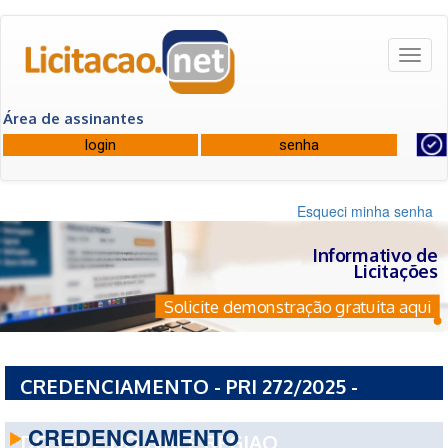
Toggl
naviga
Área de assinantes
Esqueci minha senha
Informativo de
Licitações
Solicite demonstração gratuita aqui
CREDENCIAMENTO - PRI 272/2025 -
CONSORCIO INTERMUNICIPAL DE SAUDE
CREDENCIAMENTO
DO VALE DO IVAI E REGIAO